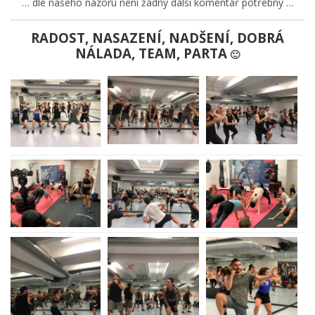
… dle našeho názoru není žádný další komentář potřebný …
RADOST, NASAZENÍ, NADŠENÍ, DOBRÁ
NÁLADA, TEAM, PARTA
🙂