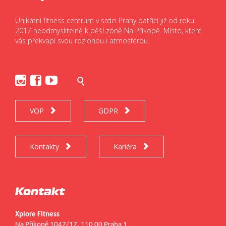
Unikátní fitness centrum v srdci Prahy patřící již od roku
2017 neodmyslitelně k pěší zóně Na Příkopě. Místo, které
vás překvapí svou rozlohou i atmosférou.




.
VOP
GDPR


Kontakty
Kariéra


Kontakt
Xplore Fitness
Na Příkopě 1047/17, 110 00 Praha 1