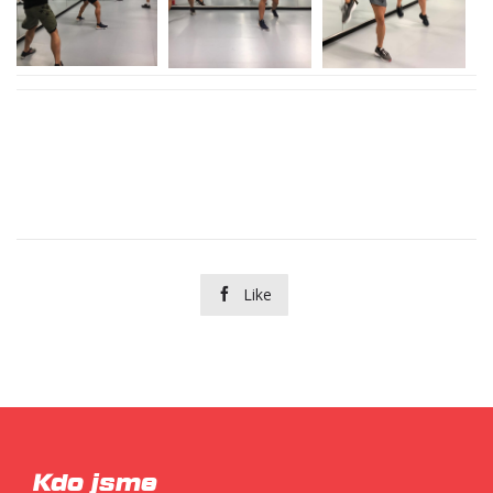
Like

Kdo jsme