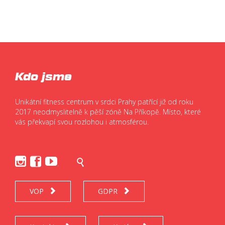
Kdo jsme
Unikátní fitness centrum v srdci Prahy patřící již od roku
2017 neodmyslitelně k pěší zóně Na Příkopě. Místo, které
vás překvapí svou rozlohou i atmosférou.




.
VOP
GDPR

