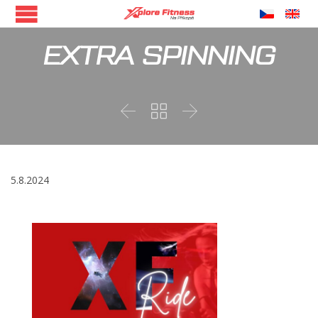
EXTRA SPINNING



5.8.2024