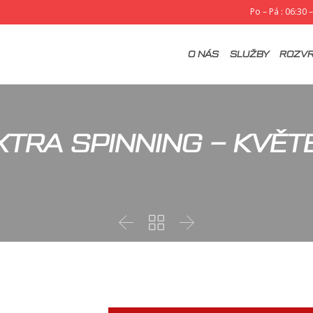
Po – Pá : 06:30 
O NÁS
SLUŽBY
ROZVR
XTRA SPINNING – KVĚT


