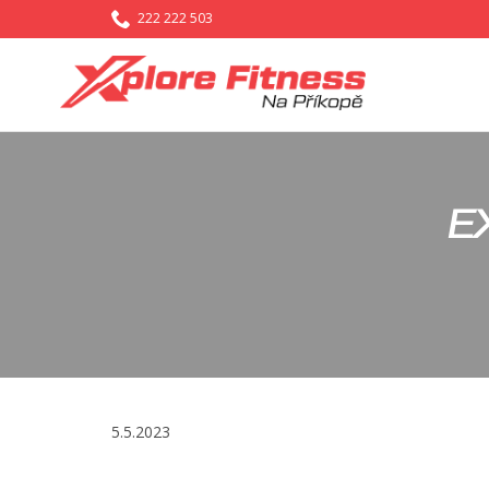

222 222 503
E
5.5.2023