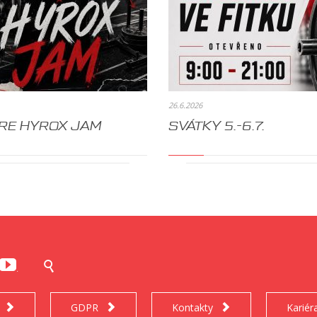
26.6.2026
RE HYROX JAM
SVÁTKY 5.-6.7.


.
GDPR
Kontakty
Kariér


