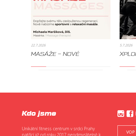
22.7.2026
5.7.2026
MASÁŽE – NOVÉ
XPLO
Kdo jsme


Unikátní fitness centrum v srdci Prahy
VOP
patřící již od roku 2017 neodmyslitelně k