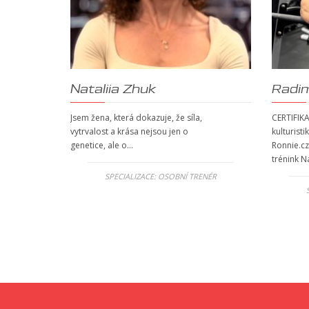
Nataliia Zhuk
Radi
Jsem žena, která dokazuje, že síla,
CERTIFIKA
vytrvalost a krása nejsou jen o
kulturisti
genetice, ale o…
Ronnie.cz
trénink N
SPECIALIZACE:
OSOBNÍ TRENÉR
NÉREM
,