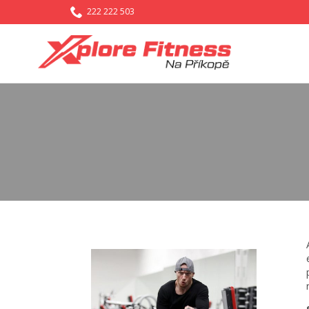

222 222 503