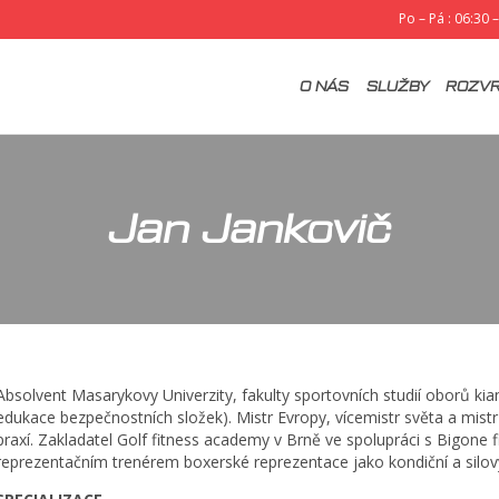
Po – Pá : 06:30 
O NÁS
SLUŽBY
ROZVR
Jan Jankovič
Absolvent Masarykovy Univerzity, fakulty sportovních studií oborů kian
edukace bezpečnostních složek). Mistr Evropy, vícemistr světa a mistr 
praxí. Zakladatel Golf fitness academy v Brně ve spolupráci s Bigone f
reprezentačním trenérem boxerské reprezentace jako kondiční a silový