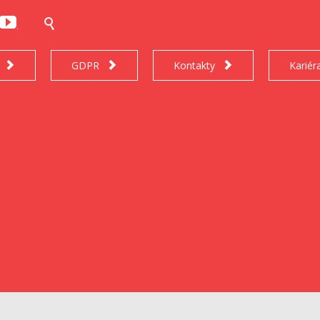


.
GDPR
Kontakty
Kariér


