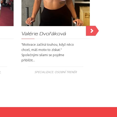
Valérie Dvořáková
Samuel
“Motivace začíná touhou, když něco
Hello, I pro
chceš, máš motiv to získat.“
mainly on hy
Společnými silami se pojďme
strength gain
přiblížit…
complete…
R
,
SPECIALIZACE:
OSOBNÍ TRENÉR
SPEC