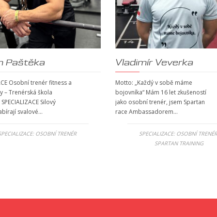
m Paštěka
Vladimír Veverka
CE Osobní trenér fitness a
Motto: „Každý v sobě máme
ky – Trenérská škola
bojovníka“ Mám 16 let zkušeností
 SPECIALIZACE Silový
jako osobní trenér, jsem Spartan
abírají svalové…
race Ambassadorem…
SPECIALIZACE:
OSOBNÍ TRENÉR
SPECIALIZACE:
OSOBNÍ TRENÉ
SPARTAN TRAINING