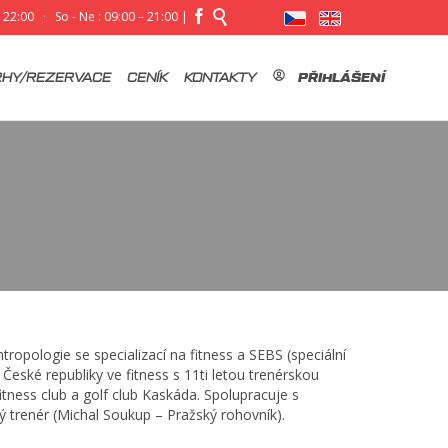


– 22:00 · So - Ne : 09:00 – 21:00 |
Skip
to
HY/REZERVACE
CENÍK
KONTAKTY
PŘIHLÁŠENÍ
content
tropologie se specializací na fitness a SEBS (speciální
České republiky ve fitness s 11ti letou trenérskou
itness club a golf club Kaskáda. Spolupracuje s
 trenér (Michal Soukup – Pražský rohovník).